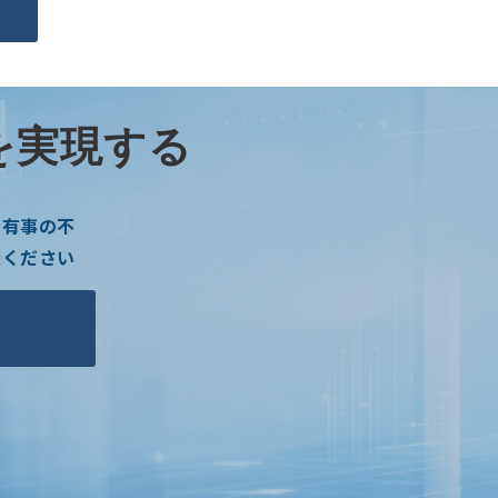
を実現する
ら有事の不
談ください